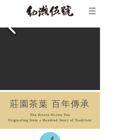
莊園茶葉 百年傳承
The Estate Grown Tea
Originating from a Hundred Years of Tradition