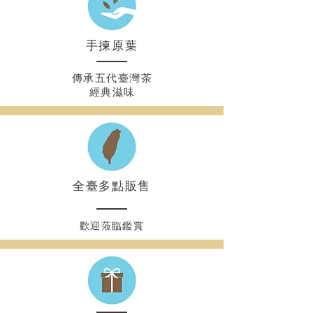
​手揀原葉
傳承五代臺灣茶
經典滋味
​全臺多點販售
歡迎蒞臨鑑賞