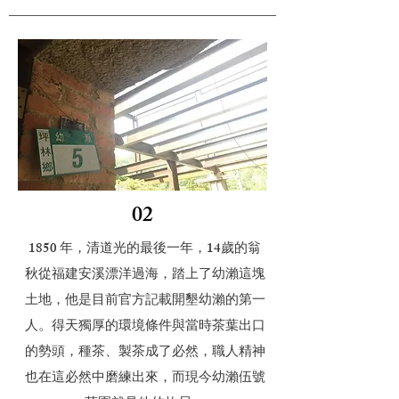
02
1850 年，清道光的最後一年，14歲的翁
秋從福建安溪漂洋過海，踏上了幼瀨這塊
土地，他是目前官方記載開墾幼瀨的第一
人。得天獨厚的環境條件與當時茶葉出口
的勢頭，種茶、製茶成了必然，職人精神
也在這必然中磨練出來，而現今幼瀨伍號