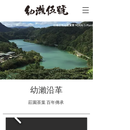
幼瀨沿革
莊園茶葉 百年傳承