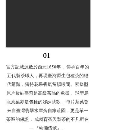
01
官方記載源啟於西元1850年， 傳承百年的
五代製茶職人，再現臺灣原生包種茶的絕
代驚豔，獨特花果香氣留韻喉間。索條型
原片緊結整齊是高級茶品的象徵， 球型烏
龍茶葉亦是包種的姊妹茶款， 每片茶葉皆
來自臺灣翡翠水庫旁自家莊園，更是單一
茶區的保證， 成就育茶與製茶的不凡所在
— 『幼瀨伍號』。